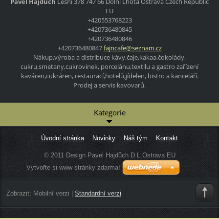
Pavel Hajdůch
Lesní 378 747 66 Dolní Lhota Ostrava Czech Republic
EU
+420553768223
+420736480845
+420736480846
+420736480847
fajncafe
@seznam.
cz
Nákup,výroba a distribuce kávy,čaje,kakaa,čokolády,
cukru,smetany,cukrovinek, porcelánu,textilu a gastro zařízení
kaváren,cukráren, restaurací,hotelů,jídelen, bistro a kanceláří.
Prodej a servis kavovarů.
Kategorie
Úvodní stránka
Novinky
Náš tým
Kontakt
© 2011 Design Pavel Hajdůch D.L.Ostrava EU
Vytvořte si www stránky zdarma!
Zobrazit:
Mobilní verzi
|
Standardní verzi