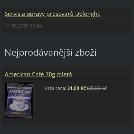
Servis a opravy presovarů Delonghi.
11.09.2009 06:54
Nejprodávanější zboží
American Café 70g mletá
Vaše cena:
31,90 Kč
(
35,00 Kč
)