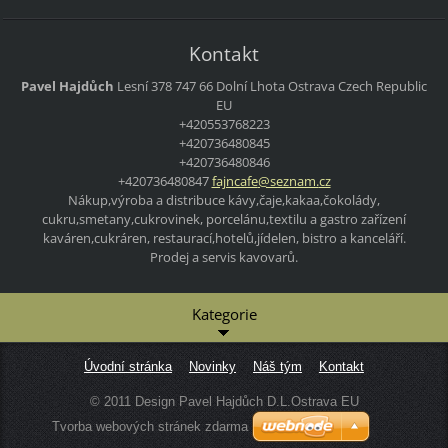
Kontakt
Pavel Hajdůch
Lesní 378 747 66 Dolní Lhota Ostrava Czech Republic
EU
+420553768223
+420736480845
+420736480846
+420736480847
fajncafe
@seznam.
cz
Nákup,výroba a distribuce kávy,čaje,kakaa,čokolády,
cukru,smetany,cukrovinek, porcelánu,textilu a gastro zařízení
kaváren,cukráren, restaurací,hotelů,jídelen, bistro a kanceláří.
Prodej a servis kavovarů.
Kategorie
Úvodní stránka
Novinky
Náš tým
Kontakt
© 2011 Design Pavel Hajdůch D.L.Ostrava EU
Tvorba webových stránek zdarma